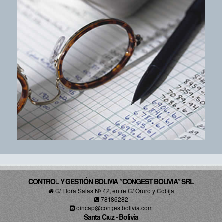
CONTROL Y GESTIÓN BOLIVIA ”CONGEST BOLIVIA” SRL
C/ Flora Salas Nº 42, entre C/ Oruro y Cobija
78186282
oincap@congestbolivia.com
Santa Cruz - Bolivia